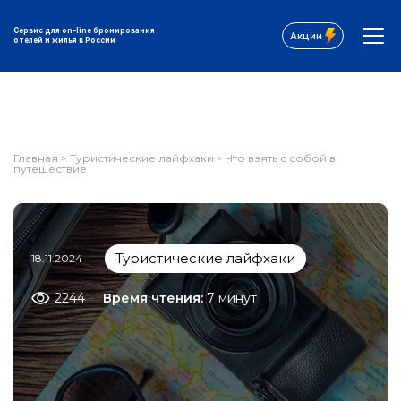
Сервис для on-line бронирования
Акции
отелей и жилья в России
Главная
>
Туристические лайфхаки
>
Что взять с собой в
путешествие
Туристические лайфхаки
18.11.2024
2244
Время чтения:
7 минут