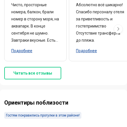
Чисто, просторные
Абсолютно всё шикарно!
номера, балкон, брали
Спасибо персоналу отеля
номер в сторону моря, на
за приветливость и
аквапарк. В конце
гостеприимство
сентября не шумно.
Отсутствие трансферта
Завтраки вкусные. Есть
до пляжа.
парковка - надо
Подробнее
Подробнее
попросить пропуск на
охране отеля: они все
покажут и расскажут
Читать все отзывы
Несколько уставшие
номера
Ориентиры поблизости
Гостям понравились прогулки в этом районе!