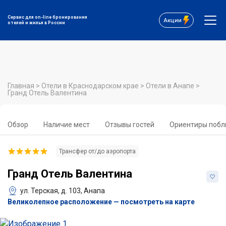
Сервис для on-line бронирования
Акции
отелей и жилья в России
Главная
>
Отели в Краснодарском крае
>
Отели в Анапе
>
Гранд Отель Валентина
Обзор
Наличие мест
Отзывы гостей
Ориентиры побл
Трансфер от/до аэропорта
Гранд Отель Валентина
ул. Терская, д. 103, Анапа
Великолепное расположение — посмотреть на карте