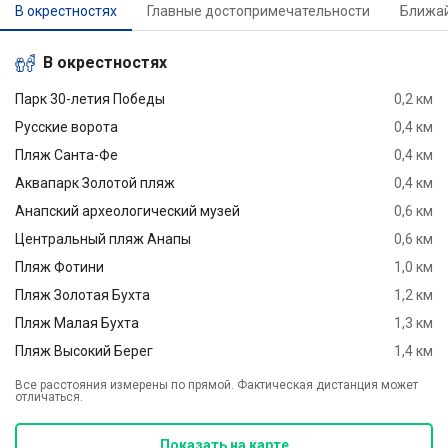
В окрестностях
Главные достопримечательности
Ближа
В окрестностях
Парк 30-летия Победы
0,2 км
Русские ворота
0,4 км
Пляж Санта-Фе
0,4 км
Аквапарк Золотой пляж
0,4 км
Анапский археологический музей
0,6 км
Центральный пляж Анапы
0,6 км
Пляж Фотини
1,0 км
Пляж Золотая Бухта
1,2 км
Пляж Малая Бухта
1,3 км
Пляж Высокий Берег
1,4 км
Все расстояния измерены по прямой. Фактическая дистанция может
отличаться.
Показать на карте