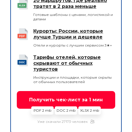
20 маршрутов, где реально
тратят в 2 раза меньше
Готовые шаблоны с ценами, логистикой и
датами
Курорты: России, которые
лучше Турции и дешевле
Отели и курорты с лучшим сервисом 3★+
Тарифы отелей, которые
скрывают от обычных
туристов
Инструкции и площадки, которые скрыты
от обычных пользователей
Получить чек-лист за 1 мин
PDF 2 mb
DOC 2 mb
XLSX 2 mb
Уже скачали 27173 человек