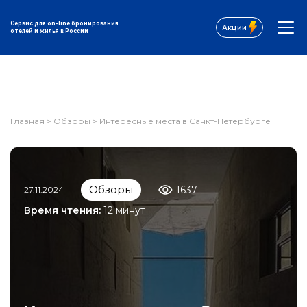
Сервис для on-line бронирования
Акции
отелей и жилья в России
Главная
>
Обзоры
>
Интересные места в Санкт-Петербурге
Обзоры
1637
27.11.2024
Время чтения:
12 минут