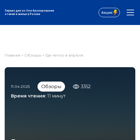
Сервис для on-line бронирования
Акции
отелей и жилья в России
Главная
>
Обзоры
>
Где тепло в апреле
Обзоры
3352
11.04.2025
Время чтения:
11 минут