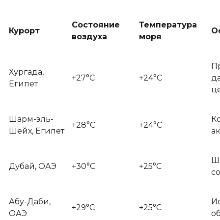
Состояние
Температура
Курорт
О
воздуха
моря
П
Хургада,
+27°C
+24°C
д
Египет
ц
Шарм-эль-
К
+28°C
+24°C
Шейх, Египет
а
Ш
Дубай, ОАЭ
+30°C
+25°C
с
Абу-Даби,
И
+29°C
+25°C
ОАЭ
о