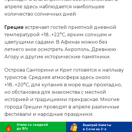
апреле здесь наблюдается наибольшее
количество солнечных дней.
Греция
встречает гостей приятной дневной
температурой +18...+22°C, ярким солнцем и
цветущими садами. В Афинах можно без
летнего зноя осмотреть Акрополь, Древнюю
Агору и другие исторические памятники.
Острова Санторини и Крит готовятся к наплыву
туристов. Средняя атмосфера здесь около
+18...+20°C, для купания в море еще прохладно,
но обстановка для знакомства с местной
историей и традициями прекрасная. Многие
города Греции проводят в апреле различные
фестивали и народные праздники.
Отели со скидкой
Выиграй билеты
Черногория
радует гостей дневным
до 15%
в Сочи на 2-х