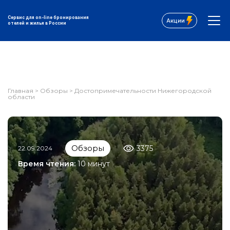
Сервис для on-line бронирования
Акции
отелей и жилья в России
Главная
>
Обзоры
>
Достопримечательности Нижегородской
области
Обзоры
3375
22.09.2024
Время чтения:
10 минут