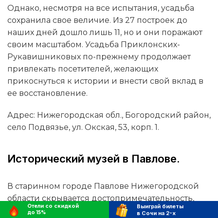
Однако, несмотря на все испытания, усадьба
сохранила свое величие. Из 27 построек до
наших дней дошло лишь 11, но и они поражают
своим масштабом. Усадьба Приклонских-
Рукавишниковых по-прежнему продолжает
привлекать посетителей, желающих
прикоснуться к истории и внести свой вклад в
ее восстановление.
Адрес: Нижегородская обл., Богородский район,
село Подвязье, ул. Окская, 53, корп. 1.
Исторический музей в Павлове.
В старинном городе Павлове Нижегородской
области скрывается достопримечательность,
Отели со скидкой
Выиграй билеты
хранящая память о талантливых мастерах
до 15%
в Сочи на 2-х