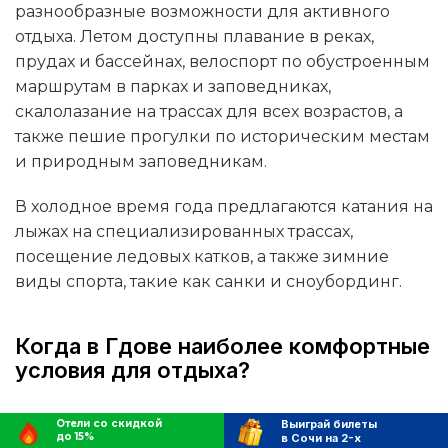
разнообразные возможности для активного
отдыха. Летом доступны плавание в реках,
прудах и бассейнах, велоспорт по обустроенным
маршрутам в парках и заповедниках,
скалолазание на трассах для всех возрастов, а
также пешие прогулки по историческим местам
и природным заповедникам.
В холодное время года предлагаются катания на
лыжах на специализированных трассах,
посещение ледовых катков, а также зимние
виды спорта, такие как санки и сноубординг.
Когда в Гдове наиболее комфортные
условия для отдыха?
Наиболее благоприятные условия для отдыха в
Отели со скидкой
Выиграй билеты
до 15%
в Сочи на 2-х