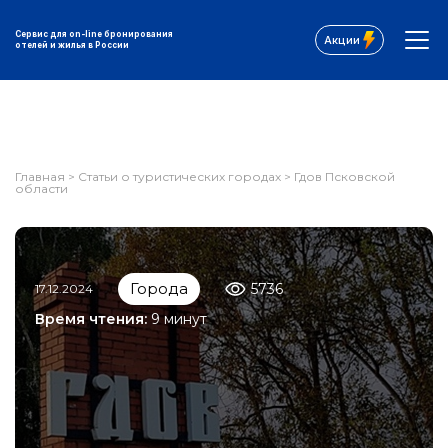
Сервис для on-line бронирования
Акции
отелей и жилья в России
Главная
>
Статьи о туристических городах
>
Гдов Псковской
области
Города
5736
17.12.2024
Время чтения:
9 минут