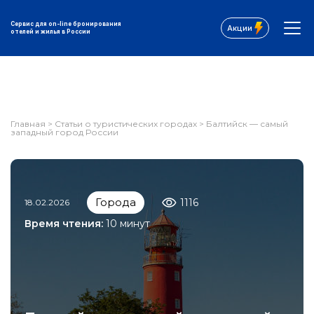
Сервис для on-line бронирования
Акции
отелей и жилья в России
Главная
>
Статьи о туристических городах
>
Балтийск — самый
западный город России
Города
1116
18.02.2026
Время чтения:
10 минут