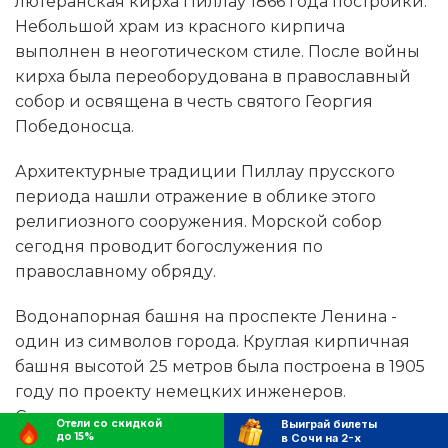
лютеранская кирха Пиллау 1866 года постройки.
Небольшой храм из красного кирпича
выполнен в неоготическом стиле. После войны
кирха была переоборудована в православный
собор и освящена в честь святого Георгия
Победоносца.
Архитектурные традиции Пиллау прусского
периода нашли отражение в облике этого
религиозного сооружения. Морской собор
сегодня проводит богослужения по
православному обряду.
Водонапорная башня на проспекте Ленина -
один из символов города. Круглая кирпичная
башня высотой 25 метров была построена в 1905
году по проекту немецких инженеров.
Сооружение венчает коническая крыша с
Отели со скидкой
Выиграй билеты
до 15%
в Сочи на 2-х
флюгером. Башня действовала до 1960-х годов,