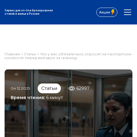
Сервис для on-line бронирования
Акции
отелей и жилья в России
Главная
>
Статьи
>
Что у вас обязательно спросят на паспортном
контроле перед выездом за границу
Статьи
62997
04.12.2025
Время чтения:
6 минут