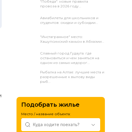
"Победа": новые правила
провоза в 2026 году...
Авиабилеты для школьников и
студентов: скидки и субсидии...
"Инстаграмное" место:
Хашупсинский каньон в Абхазии...
Славный город Гудаута: где
остановиться и чем заняться на
одном из самых недорог...
Рыбалка на Алтае: лучшие места и
разрешенные к вылову виды
рыб...
и
Подобрать жилье
Место / название объекта: