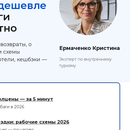
 дешевле
ги
тно
возвраты, о
Ермаченко Кристина
и схемы
отели, кешбэки —
Эксперт по внутреннему
туризму
олцены — за 5 минут
баги в 2026
ездки: рабочие схемы 2026
енег — пошагово