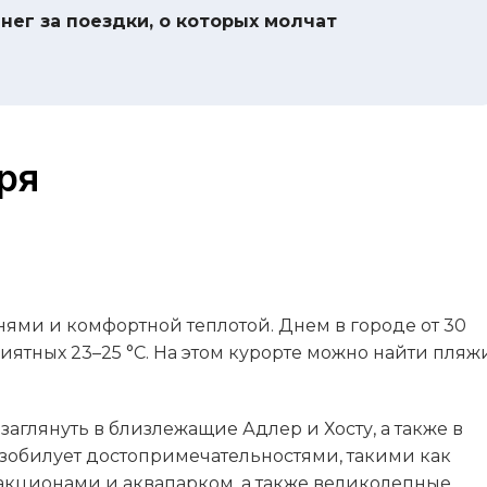
нег за поездки, о которых молчат
ря
ями и комфортной теплотой. Днем в городе от 30
приятных 23–25 °C. На этом курорте можно найти пляж
 заглянуть в близлежащие Адлер и Хосту, а также в
изобилует достопримечательностями, такими как
ракционами и аквапарком, а также великолепные