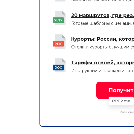
20 маршрутов, где реа
Готовые шаблоны с ценами, 
Курорты: России, кот
Отели и курорты с лучшим 
Тарифы отелей, котор
Инструкции и площадки, кот
Получить
PDF 2 mb
Уже ска