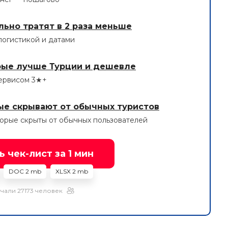
льно тратят в 2 раза меньше
логистикой и датами
орые лучше Турции и дешевле
сервисом 3★+
ые скрывают от обычных туристов
орые скрыты от обычных пользователей
 чек-лист за 1 мин
DOC 2 mb
XLSX 2 mb
чали 27173 человек