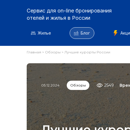
Сервис для on-line бронирования
отелей и жилья в России
Жилье
Блог
Акци
Главная
>
Обзоры
>
Лучшие курорты России
2549
Врем
05.12.2024
Обзоры
Лучшие курор