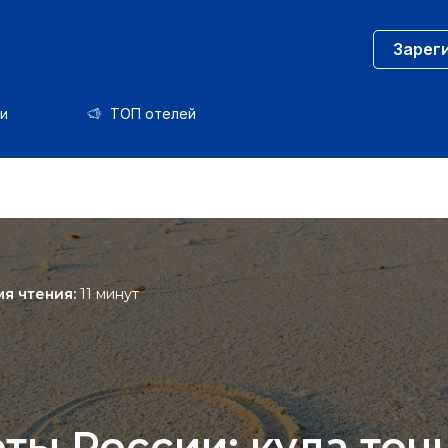
Зарег
и
ТОП отелей
я чтения:
11 минут
ты России: куда точ