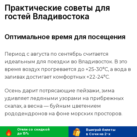
Практические советы для
гостей Владивостока
Оптимальное время для посещения
Период с августа по сентябрь считается
идеальным для поездки во Владивосток. В это
время воздух прогревается до +25-30°C, а вода в
заливах достигает комфортных +22-24°C.
Осень дарит потрясающие пейзажи, зима
удивляет ледяными узорами на прибрежных
скалах, а весна — буйным цветением
рододендронов на фоне морских просторов.
Отели со скидкой
Выиграй билеты
Транспортная доступность
до 15%
в Сочи на 2-х