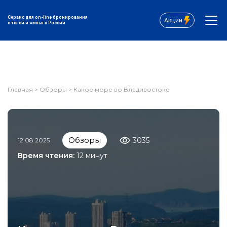
Сервис для on-line бронирования
Акции
отелей и жилья в России
Главная
>
Обзоры
>
Какое море во Владивостоке
Обзоры
3035
12.08.2025
Время чтения:
12 минут