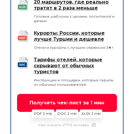
20 маршрутов, где реально
тратят в 2 раза меньше
Готовые шаблоны с ценами, логистикой и
датами
Курорты: России, которые
лучше Турции и дешевле
Отели и курорты с лучшим сервисом 3★+
Тарифы отелей, которые
скрывают от обычных
туристов
Инструкции и площадки, которые скрыты
от обычных пользователей
Получить чек-лист за 1 мин
PDF 2 mb
DOC 2 mb
XLSX 2 mb
Уже скачали 27173 человек