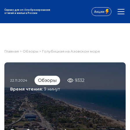
Сервис для on-line бронирования
Акции
отелей и жилья в России
Главная
>
Обзоры
>
Голубицкая на Азовском море
Обзоры
9332
22.11.2024
Время чтения:
9 минут