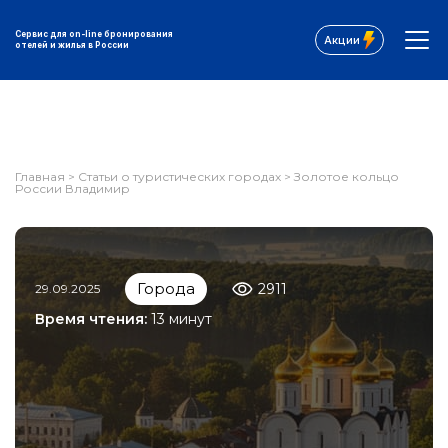
Сервис для on-line бронирования
Акции
отелей и жилья в России
Главная
>
Статьи о туристических городах
>
Золотое кольцо
России Владимир
Города
2911
29.09.2025
Время чтения:
13 минут