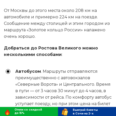
От Москвы до этого места около 208 км на
автомобиле и примерно 224 км на поезде.
Сообщение между столицей и этим городом из
маршрута «Золотое кольцо России» налажено
очень хорошо.
Добраться до Ростова Великого можно
несколькими способами
:
Автобусом
. Маршруты отправляются
преимущественно с автовокзалов
«Северные Ворота» и Центрального. Время
в пути — от 3 часов 30 минут до 4 часов, в
зависимости от рейса. По комфорту автобус
уступает поезду, но при этом цена на билет
такая же.
Отели со скидкой
Выиграй билеты
до 15%
в Сочи на 2-х