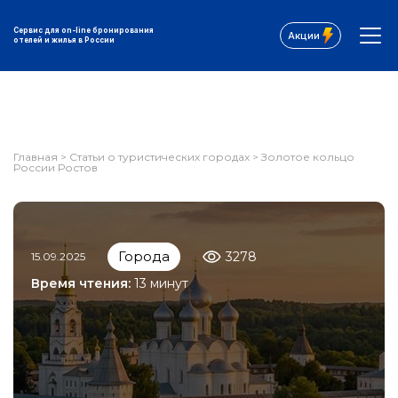
Сервис для on-line бронирования
Акции
отелей и жилья в России
Главная
>
Статьи о туристических городах
>
Золотое кольцо
России Ростов
Города
3278
15.09.2025
Время чтения:
13 минут