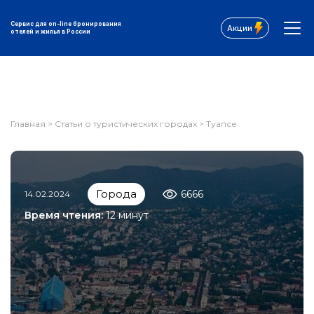
Сервис для on-line бронирования
Акции
отелей и жилья в России
Главная
>
Статьи о туристических городах
>
Туапсе
Города
6666
14.02.2024
Время чтения:
12 минут