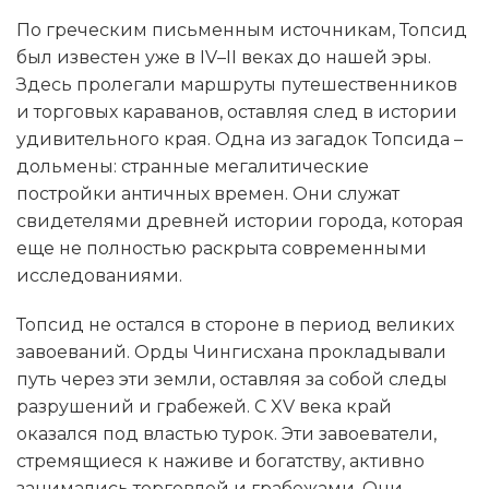
По греческим письменным источникам, Топсид
был известен уже в IV–II веках до нашей эры.
Здесь пролегали маршруты путешественников
и торговых караванов, оставляя след в истории
удивительного края. Одна из загадок Топсида –
дольмены: странные мегалитические
постройки античных времен. Они служат
свидетелями древней истории города, которая
еще не полностью раскрыта современными
исследованиями.
Топсид не остался в стороне в период великих
завоеваний. Орды Чингисхана прокладывали
путь через эти земли, оставляя за собой следы
разрушений и грабежей. С XV века край
оказался под властью турок. Эти завоеватели,
стремящиеся к наживе и богатству, активно
занимались торговлей и грабежами. Они