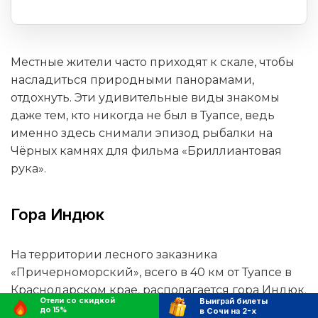
Местные жители часто приходят к скале, чтобы
насладиться природными панорамами,
отдохнуть. Эти удивительные виды знакомы
даже тем, кто никогда не был в Туапсе, ведь
именно здесь снимали эпизод рыбалки на
Чёрных камнях для фильма «Бриллиантовая
рука».
Гора Индюк
На территории лесного заказника
«Причерноморский», всего в 40 км от Туапсе в
Краснодарском крае, располагается гора Индюк.
Отели со скидкой
Выиграй билеты
Считается, что она получила своё название
до 15%
в Сочи на 2-х