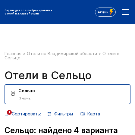
Сервис для on-line бронирования
Акции
отелей и жилья в России
Главная
>
Отели во Владимирской области
>
Отели в
Сельцо
Отели в Сельцо
Сельцо
(1 ночь)
1
Сортировать:
Фильтры
Карта
Сельцо: найдено 4 варианта
Все фильтры: