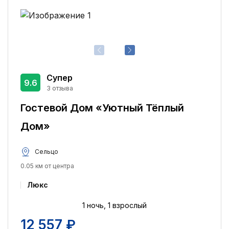
Ранняя регистрация заезда
1
Парковка
1
Бассейн
1
Крытый бассейн
1
Поздняя регистрация выезда
1
Супер
9.6
Сувенирный магазин
1
3 отзыва
Гостевой Дом «Уютный Тёплый
Дом»
Сельцо
0.05 км от центра
Люкс
1 ночь, 1 взрослый
12 557 ₽