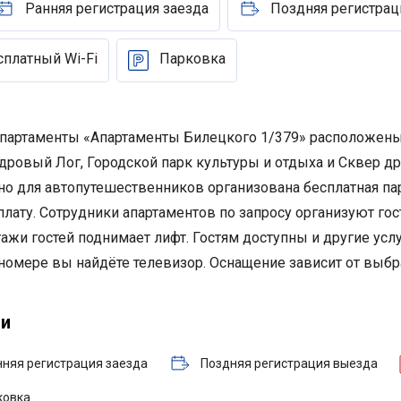
Ранняя регистрация заезда
Поздняя регистрац
сплатный Wi-Fi
Парковка
партаменты «Апартаменты Билецкого 1/379» расположены в
едровый Лог, Городской парк культуры и отдыха и Сквер д
ьно для автопутешественников организована бесплатная п
ату. Сотрудники апартаментов по запросу организуют гос
жи гостей поднимает лифт. Гостям доступны и другие услу
номере вы найдёте телевизор. Оснащение зависит от выбр
ги
нняя регистрация заезда
Поздняя регистрация выезда
ковка