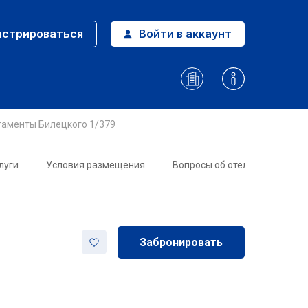
истрироваться
Войти в аккаунт
таменты Билецкого 1/379
луги
Условия размещения
Вопросы об отеле
Забронировать