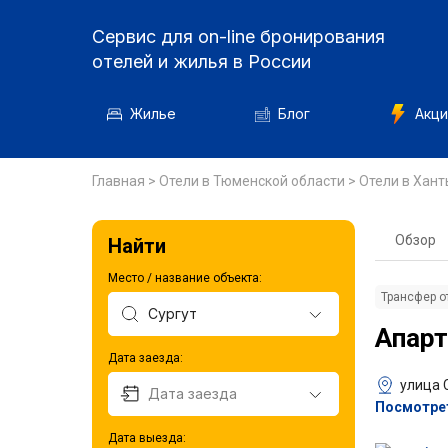
Сервис для on-line бронирования
отелей и жилья в России
Жилье
Блог
Акци
Главная
>
Отели в Тюменской области
>
Отели в Хан
Обзор
Найти
Место / название объекта:
Трансфер о
Апарт
Дата заезда:
улица 
Посмотрет
Дата выезда: