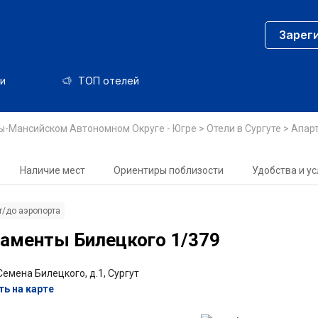
Зарег
и
ТОП отелей
ты-Мансийском Автономном Округе - Югре
>
Отели в Сургуте
>
Апар
Наличие мест
Ориентиры поблизости
Удобства и ус
т/до аэропорта
аменты Билецкого 1/379
Семена Билецкого, д.1, Сургут
ь на карте