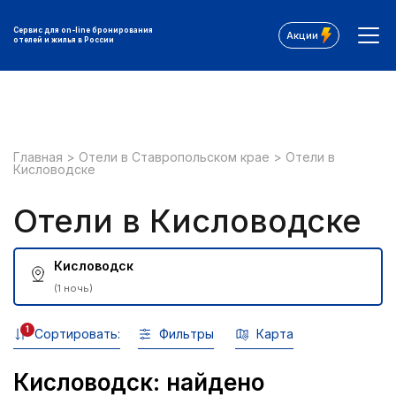
Сервис для on-line бронирования
Акции
отелей и жилья в России
Главная
>
Отели в Ставропольском крае
>
Отели в
Кисловодске
Отели в Кисловодске
Кисловодск
(1 ночь)
1
Сортировать:
Фильтры
Карта
Кисловодск: найдено
Все фильтры: