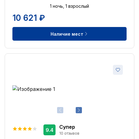
Доступ в интернет
5
1 ночь, 1 взрослый
Магазины
5
10 621 ₽
Сувенирный магазин
5
Ускоренная регистрация заезда
4
Наличие мест
Бассейн с подогревом
4
Аквапарк
1
Курение разрешено
1
Супер
9.4
10 отзывов