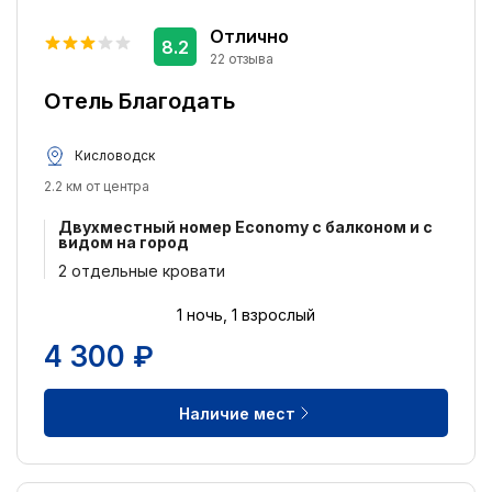
Плохо: 5+
1
Отлично
8.2
22 отзыва
Тип кровати:
Отель Благодать
Двуспальная кровать
160
2 односпальных кровати
65
Кисловодск
2.2 км от центра
Питание:
Двухместный номер Economy с балконом и с
Завтрак включён
27
видом на город
Питание не включено
26
2 отдельные кровати
Завтрак, обед и ужин включены
7
1 ночь, 1 взрослый
Завтрак и ужин включены
2
4 300 ₽
Удобства:
Наличие мест
Бесплатный Wi-Fi
46
Круглосуточная стойка регистрации
34