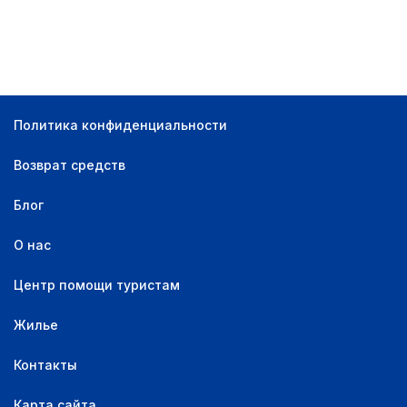
Оплата и бронирование:
Оплата сейчас
0
Оплата на месте
0
Найти
Для бронирования не нужна карта
0
Политика конфиденциальности
Оплата на месте, для бронирования нужна
0
карта
Возврат средств
Есть бесплатная отмена
0
Блог
Количество звёзд:
О нас
5 звезд
0
4 звезды
0
Центр помощи туристам
3 звезды
0
Жилье
2 звезды
0
Контакты
1 звезда
0
без звезд
0
Карта сайта