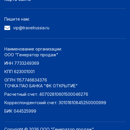
Оценка по отзывам:
Пишите нам:
Отлично: 9+
0
vip@travelrussia.ru
Очень хорошо: 8+
0
Хорошо: 7+
0
Наименование организации:
Неплохо: 6+
0
ООО "Генератор продаж"
Плохо: 5+
0
ИНН 7733249369
КПП 623001001
ОГРН 1157746834376
ТОЧКА ПАО БАНКА "ФК ОТКРЫТИЕ"
Расчетный счет: 40702810601500046276
Корреспондентский счет: 30101810845250000999
БИК 044525999
Copyright © 2026 ООО "Генератор продаж".