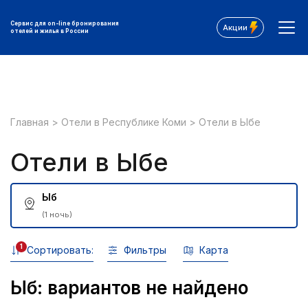
Сервис для on-line бронирования
Акции
отелей и жилья в России
Главная
>
Отели в Республике Коми
>
Отели в Ыбе
Отели в Ыбе
Ыб
(1 ночь)
1
Сортировать:
Фильтры
Карта
Ыб: вариантов не найдено
Все фильтры: