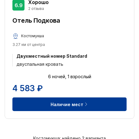
Хорошо
6.9
Питание:
2 отзыва
Завтрак включён
2
Отель Подкова
Питание не включено
1
Костомукша
Удобства:
3.27 км от центра
Круглосуточная стойка регистрации
2
Двухместный номер Standard
Банкомат
1
двуспальная кровать
Ранняя регистрация заезда
1
6 ночей, 1 взрослый
Ускоренная регистрация заезда
1
4 583 ₽
Бесплатная парковка
1
Доступ в интернет
1
Наличие мест
Парковка
1
Магазины
1
Отель для некурящих
1
Костомукша: найдено 2 варианта