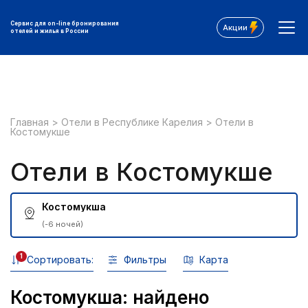
Сервис для on-line бронирования
Акции
отелей и жилья в России
Главная
>
Отели в Республике Карелия
>
Отели в
Костомукше
Отели в Костомукше
Костомукша
(-6 ночей)
1
Сортировать:
Фильтры
Карта
Костомукша: найдено
Все фильтры: