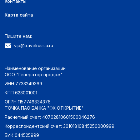
Контакты
без звезд
0
Карта сайта
Оценка по отзывам:
Отлично: 9+
0
Пишите нам:
Очень хорошо: 8+
0
vip@travelrussia.ru
Хорошо: 7+
0
Неплохо: 6+
0
Плохо: 5+
0
Наименование организации:
ООО "Генератор продаж"
ИНН 7733249369
КПП 623001001
ОГРН 1157746834376
ТОЧКА ПАО БАНКА "ФК ОТКРЫТИЕ"
Расчетный счет: 40702810601500046276
Корреспондентский счет: 30101810845250000999
БИК 044525999