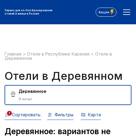
Сервис для on-line бронирования
Акции
отелей и жилья в России
Главная
>
Отели в Республике Карелия
>
Отели в
Деревянном
Отели в Деревянном
Деревянное
(1 ночь)
1
Сортировать:
Фильтры
Карта
Деревянное: вариантов не
Все фильтры: