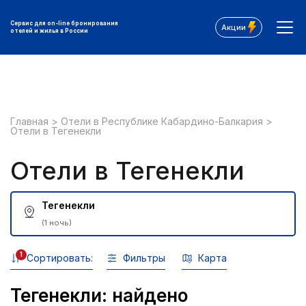
Сервис для on-line бронирования
Акции
отелей и жилья в России
Главная
>
Отели в Республике Кабардино-Балкария
>
Отели в Тегенекли
Отели в Тегенекли
Тегенекли
(1 ночь)
1
Сортировать:
Фильтры
Карта
Тегенекли: найдено
Все фильтры: