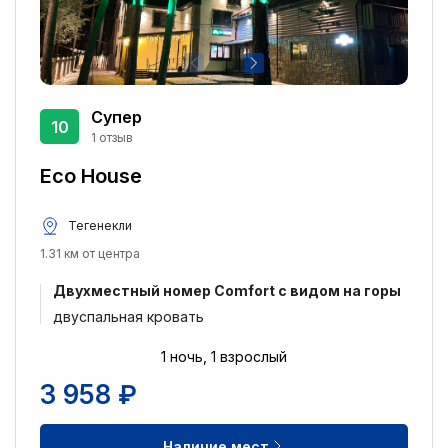
Супер
10
1 отзыв
Eco House
Тегенекли
1.31 км от центра
Двухместный номер Comfort с видом на горы
двуспальная кровать
1 ночь, 1 взрослый
3 958 ₽
Наличие мест