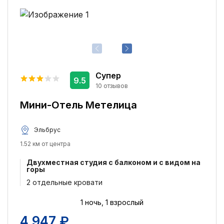
Парковка
4
Ранняя регистрация заезда
2
Поздняя регистрация выезда
2
Доступ в интернет
1
Размещение с домашними животными
1
Супер
9.5
Магазины
1
10 отзывов
Сувенирный магазин
1
Мини-Отель Метелица
Стиральная машина
1
Эльбрус
1.52 км от центра
Двухместная студия с балконом и с видом на
горы
2 отдельные кровати
1 ночь, 1 взрослый
4 947 ₽