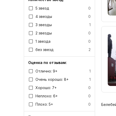
5 звезд
0
4 звезды
0
3 звезды
1
2 звезды
0
1 звезда
0
без звезд
2
Оценка по отзывам:
Отлично: 9+
1
Очень хорошо: 8+
1
Хорошо: 7+
0
Неплохо: 6+
0
Плохо: 5+
0
Белебей