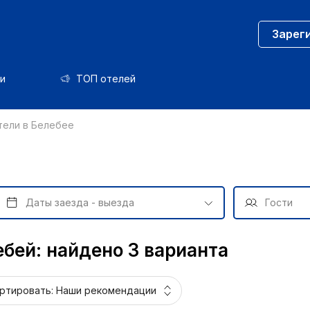
Зарег
и
ТОП отелей
тели в Белебее
ебей: найдено 3 варианта
ртировать:
Наши рекомендации