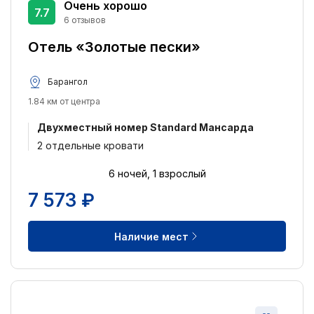
Очень хорошо
7.7
6 отзывов
Питание:
Отель «Золотые пески»
Завтрак включён
3
Питание не включено
1
Барангол
1.84 км от центра
Удобства:
Двухместный номер Standard Мансарда
Круглосуточная стойка регистрации
3
2 отдельные кровати
Бесплатный Wi-Fi
3
Бесплатная парковка
6 ночей, 1 взрослый
2
7 573 ₽
Сад
2
Парковка
2
Наличие мест
Размещение с домашними животными
2
Места для курения
2
Отель для некурящих
2
Кондиционер
1