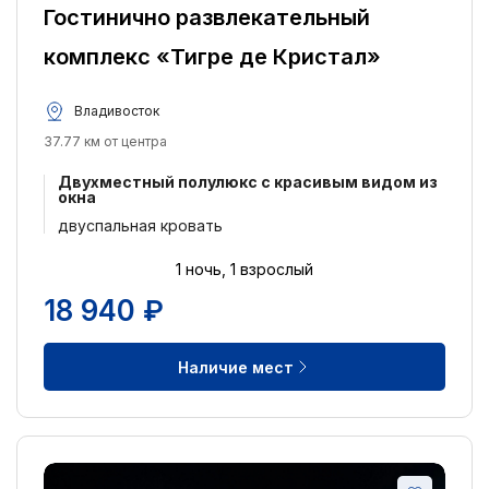
Гостинично развлекательный
2 односпальных кровати
29
комплекс «Тигре де Кристал»
Питание:
Питание не включено
12
Владивосток
37.77 км от центра
Завтрак включён
9
Ужин
4
Двухместный полулюкс с красивым видом из
окна
Завтрак и ужин включены
5
двуспальная кровать
Завтрак + обед или ужин включены
2
1 ночь, 1 взрослый
Завтрак, обед и ужин включены
2
18 940 ₽
Удобства:
Наличие мест
Отель для некурящих
10
Бесплатный Wi-Fi
10
Кондиционер
9
Круглосуточная стойка регистрации
8