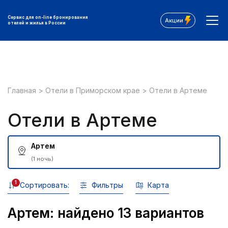
Сервис для on-line бронирования
Акции
отелей и жилья в России
Главная
>
Отели в Приморском крае
>
Отели в Артеме
Отели в Артеме
Артем
(1 ночь)
1
Сортировать:
Фильтры
Карта
Артем: найдено 13 вариантов
Все фильтры: