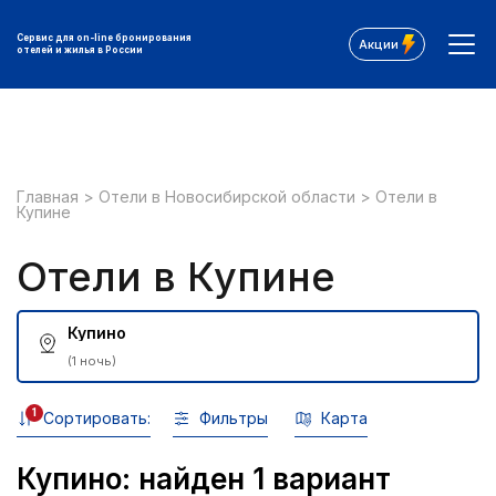
Сервис для on-line бронирования
Акции
отелей и жилья в России
Главная
>
Отели в Новосибирской области
>
Отели в
Купине
Отели в Купине
Купино
(1 ночь)
1
Сортировать:
Фильтры
Карта
Купино: найден 1 вариант
Все фильтры: