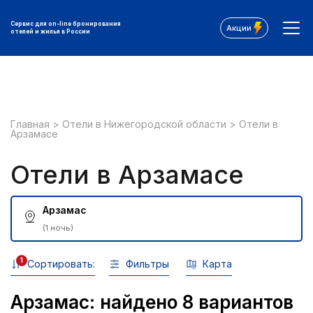
Сервис для on-line бронирования
Акции
отелей и жилья в России
Главная
>
Отели в Нижегородской области
>
Отели в
Арзамасе
Отели в Арзамасе
Арзамас
(1 ночь)
1
Сортировать:
Фильтры
Карта
Арзамас: найдено 8 вариантов
Все фильтры: