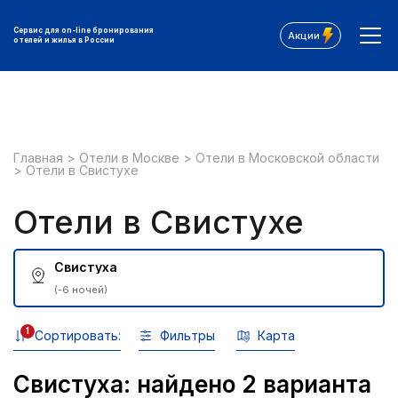
Сервис для on-line бронирования
Акции
отелей и жилья в России
Главная
>
Отели в Москве
>
Отели в Московской области
>
Отели в Свистухе
Отели в Свистухе
Свистуха
(-6 ночей)
1
Сортировать:
Фильтры
Карта
Свистуха: найдено 2 варианта
Все фильтры: