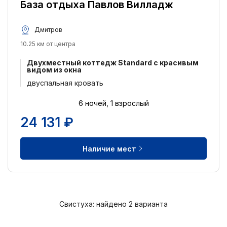
База отдыха Павлов Вилладж
Питание:
Питание не включено
2
Дмитров
10.25 км от центра
Удобства:
Двухместный коттедж Standard с красивым
Кондиционер
2
видом из окна
двуспальная кровать
Размещение с домашними животными
2
Места для курения
2
6 ночей, 1 взрослый
Бесплатный Wi-Fi
2
24 131 ₽
Ранняя регистрация заезда
1
Наличие мест
Бесплатная парковка
1
Сад
1
Доступ в интернет
1
Парковка
1
Свистуха: найдено 2 варианта
Поздняя регистрация выезда
1