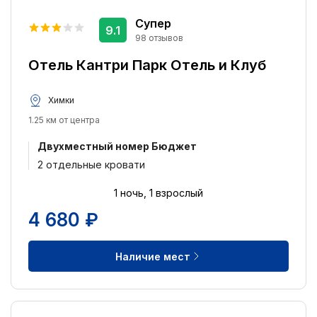
Тип кровати:
Супер
9.1
98 отзывов
2 односпальных кровати
75
Отель Кантри Парк Отель и Клуб
Двуспальная кровать
220
Химки
Питание:
1.25 км от центра
Завтрак включён
21
Двухместный номер Бюджет
Питание не включено
92
2 отдельные кровати
Завтрак и ужин включены
2
1 ночь, 1 взрослый
Удобства:
4 680 ₽
Бесплатный Wi-Fi
70
Отель для некурящих
57
Наличие мест
Парковка
51
Лифт
50