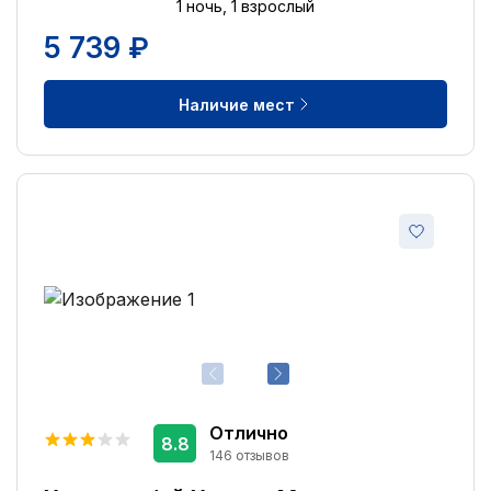
Ускоренная регистрация заезда
1 ночь, 1 взрослый
2
5 739 ₽
Бассейн с подогревом
2
Сувенирный магазин
2
Наличие мест
Открытый бассейн
1
Курение разрешено
1
Отлично
8.8
146 отзывов