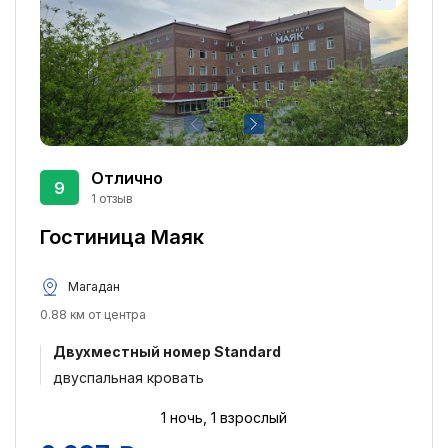
Банкомат
2
Ранняя регистрация заезда
2
Бесплатная парковка
2
Поздняя регистрация выезда
2
Сувенирный магазин
2
Стиральная машина
2
Отлично
9
Доступ в интернет
1
1 отзыв
Размещение с домашними животными
1
Гостиница Маяк
Магазины
1
Магадан
Места для курения
1
0.88 км от центра
Двухместный номер Standard
двуспальная кровать
1 ночь, 1 взрослый