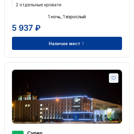
2 отдельные кровати
4 звезды
0
1 ночь, 1 взрослый
3 звезды
1
5 937 ₽
2 звезды
1
1 звезда
0
Наличие мест
без звезд
6
Оценка по отзывам:
Отлично: 9+
2
Очень хорошо: 8+
0
Хорошо: 7+
3
Неплохо: 6+
2
Плохо: 5+
0
Тип кровати:
Супер
2 односпальных кровати
6