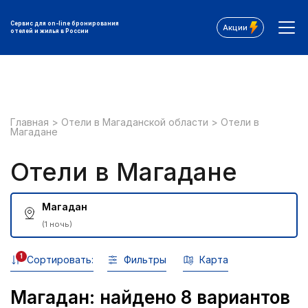
Сервис для on-line бронирования
Акции
отелей и жилья в России
Главная
>
Отели в Магаданской области
>
Отели в
Магадане
Отели в Магадане
Магадан
(1 ночь)
1
Сортировать:
Фильтры
Карта
Магадан: найдено 8 вариантов
Все фильтры: