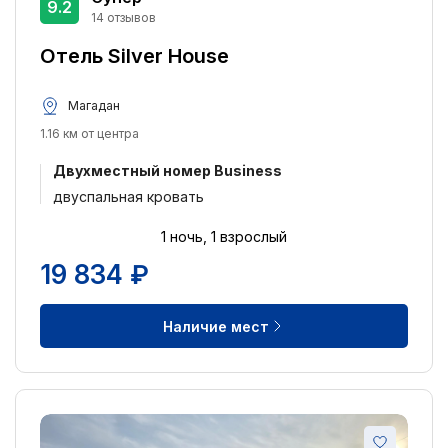
9.2
14 отзывов
Двуспальная кровать
21
Отель Silver House
Двухъярусная кровать
2
Магадан
Питание:
1.16 км от центра
Питание не включено
4
Двухместный номер Business
Завтрак включён
4
двуспальная кровать
Завтрак и ужин включены
2
1 ночь, 1 взрослый
Удобства:
19 834 ₽
Круглосуточная стойка регистрации
6
Бесплатный Wi-Fi
6
Наличие мест
Отель для некурящих
5
Лифт
4
Парковка
4