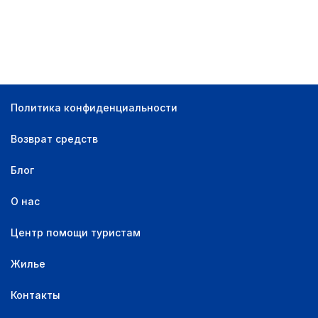
Оплата и бронирование:
Оплата сейчас
0
Оплата на месте
0
Найти
Для бронирования не нужна карта
0
Политика конфиденциальности
Оплата на месте, для бронирования нужна
0
карта
Возврат средств
Есть бесплатная отмена
0
Блог
Количество звёзд:
О нас
5 звезд
0
4 звезды
0
Центр помощи туристам
3 звезды
0
Жилье
2 звезды
0
Контакты
1 звезда
0