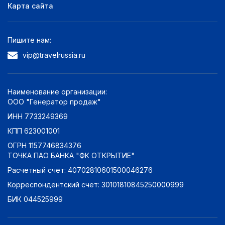
без звезд
0
Карта сайта
Оценка по отзывам:
Пишите нам:
Отлично: 9+
0
vip@travelrussia.ru
Очень хорошо: 8+
0
Хорошо: 7+
0
Наименование организации:
Неплохо: 6+
0
ООО "Генератор продаж"
Плохо: 5+
0
ИНН 7733249369
КПП 623001001
ОГРН 1157746834376
ТОЧКА ПАО БАНКА "ФК ОТКРЫТИЕ"
Расчетный счет: 40702810601500046276
Корреспондентский счет: 30101810845250000999
БИК 044525999