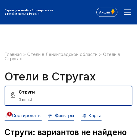
Сервис для on-line бронирования
Акции
отелей и жилья в России
Главная
>
Отели в Ленинградской области
>
Отели в
Стругах
Отели в Стругах
Струги
(1 ночь)
1
Сортировать:
Фильтры
Карта
Струги: вариантов не найдено
Все фильтры: