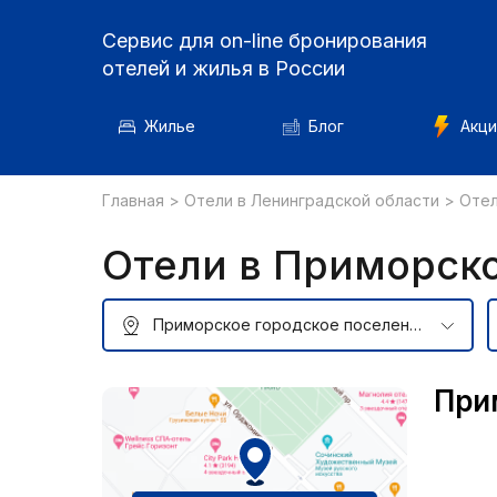
Сервис для on-line бронирования
отелей и жилья в России
Жилье
Блог
Акци
Главная
>
Отели в Ленинградской области
>
Отел
Отели в Приморск
При