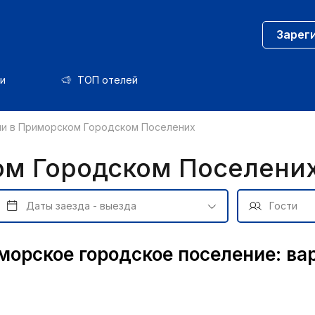
Зарег
и
ТОП отелей
и в Приморском Городском Поселених
ом Городском Поселени
морское городское поселение: ва