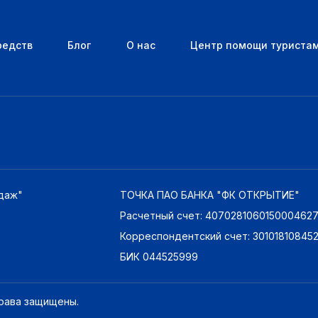
редств
Блог
О нас
Центр помощи туриста
даж"
ТОЧКА ПАО БАНКА "ФК ОТКРЫТИЕ"
Расчетный счет: 407028106015000462
Корреспондентский счет: 3010181084
БИК 044525999
права защищены.