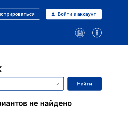
истрироваться
Войти в аккаунт
х
Найти
риантов не найдено