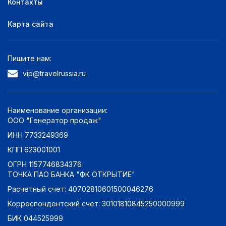
Контакты
без звезд
0
Карта сайта
Оценка по отзывам:
Отлично: 9+
0
Пишите нам:
Очень хорошо: 8+
0
vip@travelrussia.ru
Хорошо: 7+
0
Неплохо: 6+
0
Плохо: 5+
0
Наименование организации:
ООО "Генератор продаж"
ИНН 7733249369
КПП 623001001
ОГРН 1157746834376
ТОЧКА ПАО БАНКА "ФК ОТКРЫТИЕ"
Расчетный счет: 40702810601500046276
Корреспондентский счет: 30101810845250000999
БИК 044525999