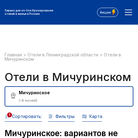
Сервис для on-line бронирования
Акции
отелей и жилья в России
Главная
>
Отели в Ленинградской области
>
Отели в
Мичуринском
Отели в Мичуринском
Мичуринское
(-6 ночей)
1
Сортировать:
Фильтры
Карта
Мичуринское: вариантов не
Все фильтры: