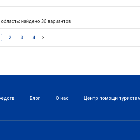
 область: найдено 36 вариантов
2
3
4
редств
Блог
О нас
Центр помощи туриста