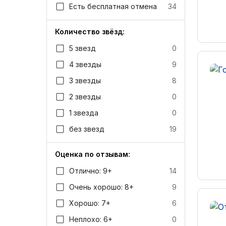
Есть бесплатная отмена
34
Количество звёзд:
5 звезд
0
4 звезды
9
3 звезды
8
2 звезды
0
1 звезда
0
без звезд
19
Оценка по отзывам:
Отлично: 9+
14
Очень хорошо: 8+
9
Хорошо: 7+
6
Неплохо: 6+
0