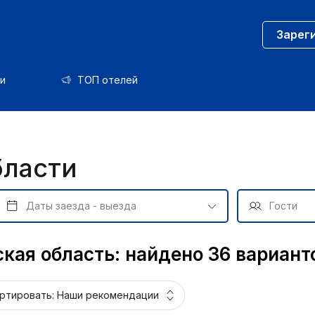
Зарег
и
ТОП отелей
бласти
ская область: найдено 36 вариант
ртировать:
Наши рекомендации