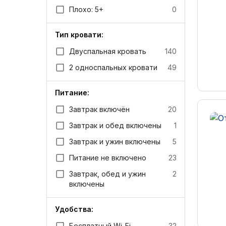
Плохо: 5+
0
Тип кровати:
Двуспальная кровать
140
2 односпальных кровати
49
Питание:
Завтрак включён
20
Завтрак и обед включены
1
Завтрак и ужин включены
5
Питание не включено
23
Завтрак, обед и ужин
2
включены
Удобства:
Бесплатный Wi-Fi
32