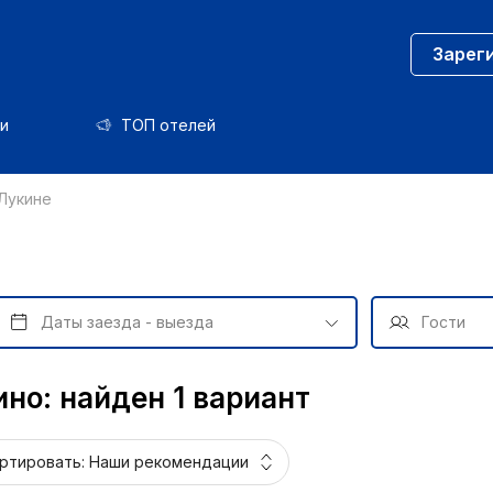
Зарег
и
ТОП отелей
Лукине
но: найден 1 вариант
ртировать:
Наши рекомендации