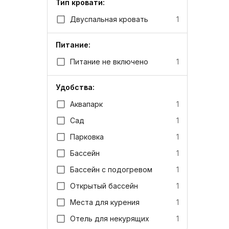
Тип кровати:
Двуспальная кровать
1
Питание:
Питание не включено
1
Удобства:
Аквапарк
1
Сад
1
Парковка
1
Бассейн
1
Бассейн с подогревом
1
Открытый бассейн
1
Места для курения
1
Отель для некурящих
1