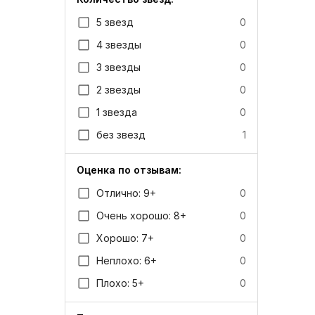
5 звезд
0
4 звезды
0
3 звезды
0
2 звезды
0
1 звезда
0
без звезд
1
Оценка по отзывам:
Отлично: 9+
0
Очень хорошо: 8+
0
Хорошо: 7+
0
Неплохо: 6+
0
Плохо: 5+
0