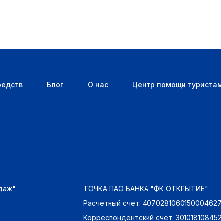
редств
Блог
О нас
Центр помощи туриста
даж"
ТОЧКА ПАО БАНКА "ФК ОТКРЫТИЕ"
Расчетный счет: 407028106015000462
Корреспондентский счет: 3010181084