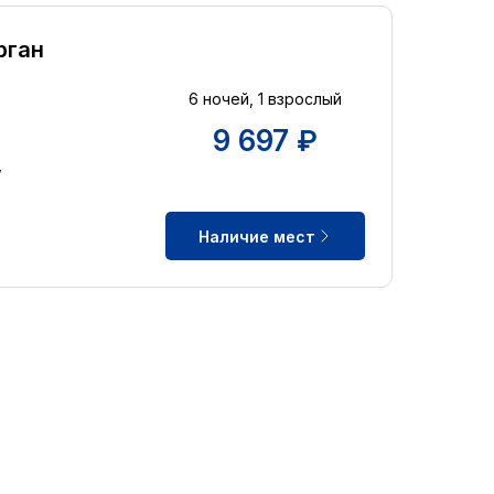
рган
6 ночей, 1 взрослый
9 697 ₽
y
Наличие мест