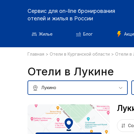
Сервис для on-line бронирования
отелей и жилья в России
Жилье
Блог
Акци
Главная
>
Отели в Курганской области
>
Отели в 
Отели в Лукине
Луки
Со