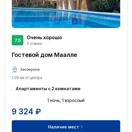
Размещение с домашними животными
1
Отель для некурящих
1
Сувенирный магазин
1
Очень хорошо
7.5
Пляж:
2 отзыва
Возле моря
1
Гостевой дом Маалле
Заозерное
1.09 км от центра
Апартаменты с 2 комнатами
1 ночь, 1 взрослый
9 324 ₽
Наличие мест