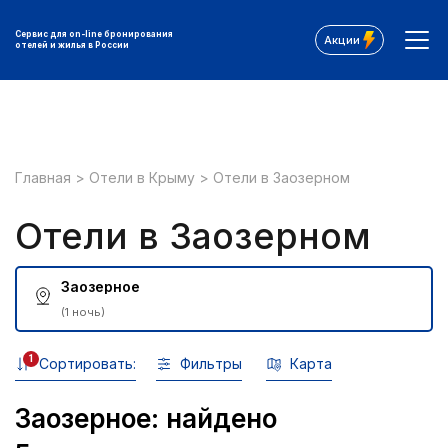
Сервис для on-line бронирования
Акции
отелей и жилья в России
Главная
>
Отели в Крыму
>
Отели в Заозерном
Отели в Заозерном
Заозерное
(1 ночь)
1
Сортировать:
Фильтры
Карта
Заозерное: найдено
Все фильтры: