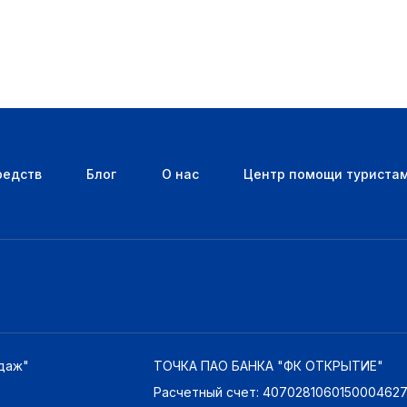
редств
Блог
О нас
Центр помощи туриста
даж"
ТОЧКА ПАО БАНКА "ФК ОТКРЫТИЕ"
Расчетный счет: 407028106015000462