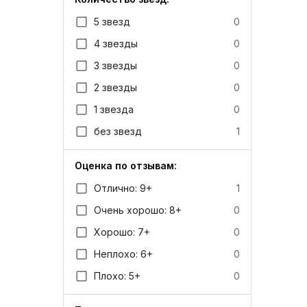
5 звезд
0
4 звезды
0
3 звезды
0
2 звезды
0
1 звезда
0
без звезд
1
Оценка по отзывам:
Отлично: 9+
1
Очень хорошо: 8+
0
Хорошо: 7+
0
Неплохо: 6+
0
Плохо: 5+
0