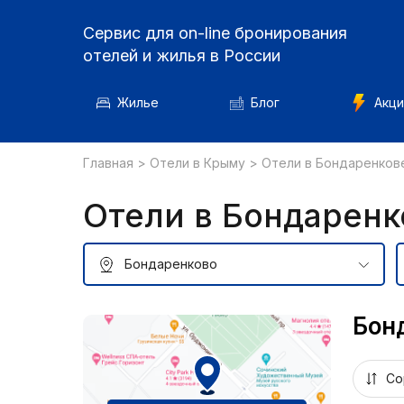
Сервис для on-line бронирования
отелей и жилья в России
Жилье
Блог
Акци
Главная
>
Отели в Крыму
>
Отели в Бондаренков
Отели в Бондаренк
Бон
Со