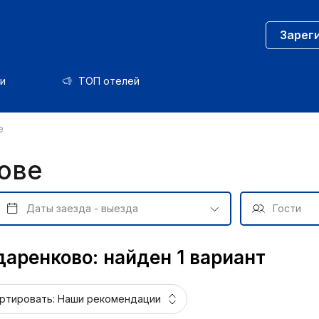
Зарег
и
ТОП отелей
е
ове
даренково: найден 1 вариант
ртировать:
Наши рекомендации