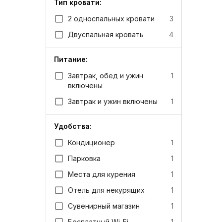
Тип кровати:
2 односпальных кровати
3
Двуспальная кровать
4
Питание:
Завтрак, обед и ужин
1
включены
Завтрак и ужин включены
1
Удобства:
Кондиционер
1
Парковка
1
Места для курения
1
Отель для некурящих
1
Сувенирный магазин
1
Бесплатный Wi-Fi
1