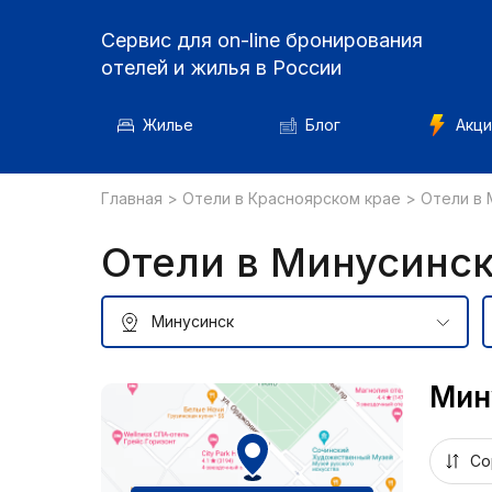
Сервис для on-line бронирования
отелей и жилья в России
Жилье
Блог
Акци
Главная
>
Отели в Красноярском крае
>
Отели в 
Отели в Минусинс
Мин
Со