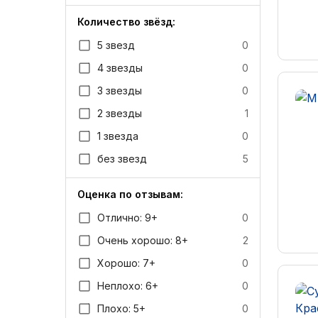
Количество звёзд:
5 звезд
0
4 звезды
0
3 звезды
0
2 звезды
1
1 звезда
0
без звезд
5
Оценка по отзывам:
Отлично: 9+
0
Очень хорошо: 8+
2
Хорошо: 7+
0
Неплохо: 6+
0
Плохо: 5+
0