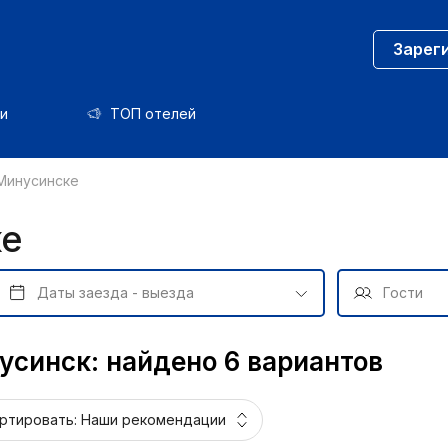
Зарег
и
ТОП отелей
Минусинске
ке
усинск: найдено 6 вариантов
ртировать:
Наши рекомендации