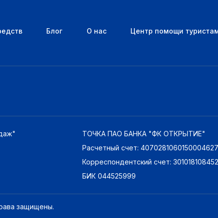
редств
Блог
О нас
Центр помощи туриста
даж"
ТОЧКА ПАО БАНКА "ФК ОТКРЫТИЕ"
Расчетный счет: 407028106015000462
Корреспондентский счет: 3010181084
БИК 044525999
права защищены.