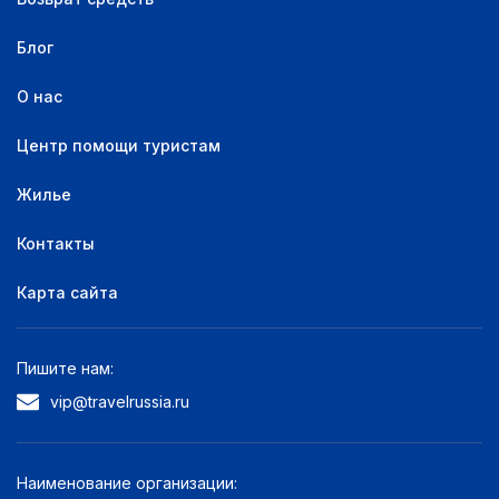
Питание не включено
1
Блог
Удобства:
О нас
Круглосуточная стойка регистрации
1
Центр помощи туристам
Ранняя регистрация заезда
1
Парковка
1
Жилье
Поздняя регистрация выезда
1
Контакты
Отель для некурящих
1
Бесплатный Wi-Fi
1
Карта сайта
Пишите нам:
vip@travelrussia.ru
Наименование организации: