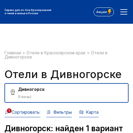
Сервис для on-line бронирования
Акции
отелей и жилья в России
Главная
>
Отели в Красноярском крае
>
Отели в
Дивногорске
Отели в Дивногорске
Дивногорск
(1 ночь)
1
Сортировать:
Фильтры
Карта
Дивногорск: найден 1 вариант
Все фильтры: