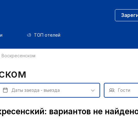
Зарег
и
ТОП отелей
в Воскресенском
нском
кресенский: вариантов не найден