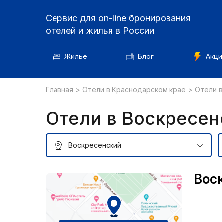
Сервис для on-line бронирования
отелей и жилья в России
Жилье
Блог
Акци
Главная
>
Отели в Краснодарском крае
>
Отели 
Отели в Воскресе
Вос