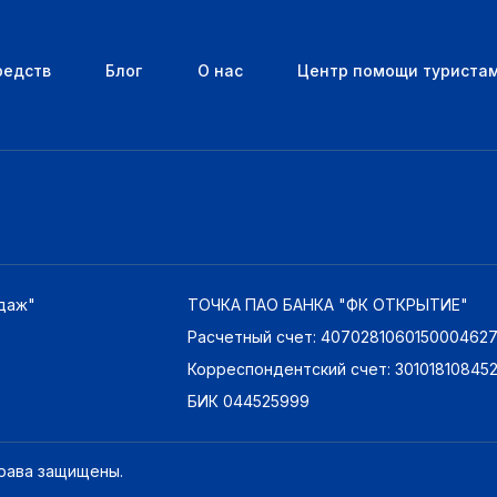
редств
Блог
О нас
Центр помощи туриста
даж"
ТОЧКА ПАО БАНКА "ФК ОТКРЫТИЕ"
Расчетный счет: 407028106015000462
Корреспондентский счет: 3010181084
БИК 044525999
права защищены.