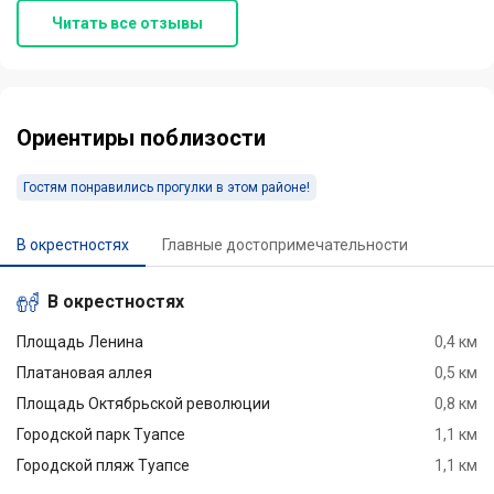
Никаких посторонних
Читать все отзывы
звуков слышно не было.
Номер отличный, все
необходимое имелось,
фен взяли на ресепшене.
Ориентиры поблизости
Оч комфортный номер.
Удобная кровать/
Гостям понравились прогулки в этом районе!
матрас/подушки,
спалось очень хорошо.
В окрестностях
Главные достопримечательности
Рекомендую данный
отель, очень удобно если
В окрестностях
приехал ненадолго и
планируется ехать
Площадь Ленина
0,4 км
дальше по побережью.
Платановая аллея
0,5 км
Рядом магазины, кафе.
Площадь Октябрьской революции
0,8 км
Отелю желаю
Городской парк Туапсе
1,1 км
процветания и большого
Городской пляж Туапсе
1,1 км
потока туристов)