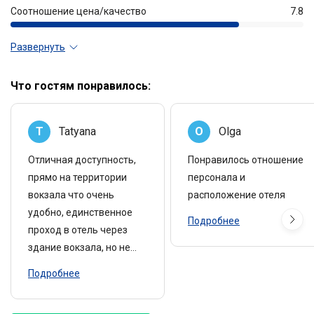
Соотношение цена/качество
7.8
Развернуть
Что гостям понравилось:
T
Tatyana
O
Olga
Отличная доступность,
Понравилось отношение
прямо на территории
персонала и
вокзала что очень
расположение отеля
удобно, единственное
Подробнее
проход в отель через
здание вокзала, но не
напрягало. Если кто то
Подробнее
думает что там шумно,
то нет, это не так.