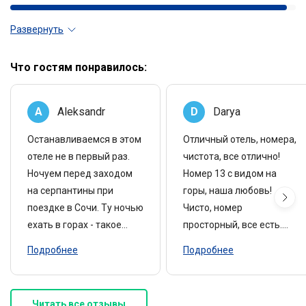
Развернуть
Что гостям понравилось:
A
Aleksandr
D
Darya
Останавливаемся в этом
Отличный отель, номера,
отеле не в первый раз.
чистота, все отлично!
Ночуем перед заходом
Номер 13 с видом на
на серпантины при
горы, наша любовь!
поездке в Сочи. Ту ночью
Чисто, номер
ехать в горах - такое
просторный, все есть.
себе удовольствие. В
Парковка. Бассейн
Подробнее
Подробнее
отеле есть кухня-
отдельное спасибо в
поужинать и
октябре! Вернемся!
позавтракать не
Процветания Вам! -
Читать все отзывы