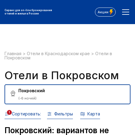
Сервис для on-line бронирования
Акции
отелей и жилья в России
Главная
>
Отели в Краснодарском крае
>
Отели в
Покровском
Отели в Покровском
Покровский
(-6 ночей)
1
Сортировать:
Фильтры
Карта
Покровский: вариантов не
Все фильтры: