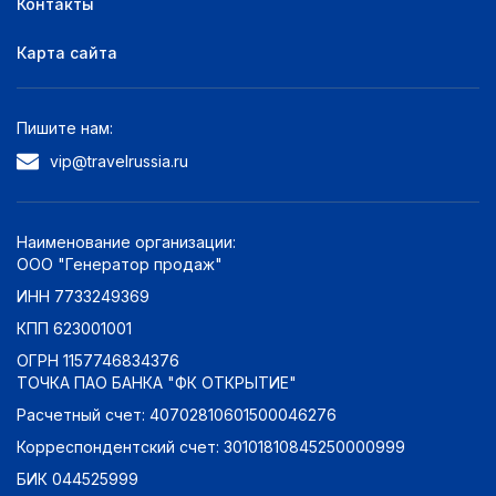
Контакты
без звезд
0
Карта сайта
Оценка по отзывам:
Отлично: 9+
0
Пишите нам:
Очень хорошо: 8+
0
vip@travelrussia.ru
Хорошо: 7+
0
Неплохо: 6+
0
Плохо: 5+
0
Наименование организации:
ООО "Генератор продаж"
ИНН 7733249369
КПП 623001001
ОГРН 1157746834376
ТОЧКА ПАО БАНКА "ФК ОТКРЫТИЕ"
Расчетный счет: 40702810601500046276
Корреспондентский счет: 30101810845250000999
БИК 044525999