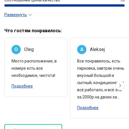
Развернуть
Что гостям понравилось:
O
Oleg
A
Aleksej
Место расположение, в
Все понравилось, есть
номере есть все
парковка, завтрак очень
необходимое, чистота!
вкусный большой и
сытный, кондиционер тв
Подробнее
всё работало, и всё это
за 2000р на двоих за
ночь..... Что здесь может
Подробнее
не понравиться?
Приехали в 0 часов нас
заселили