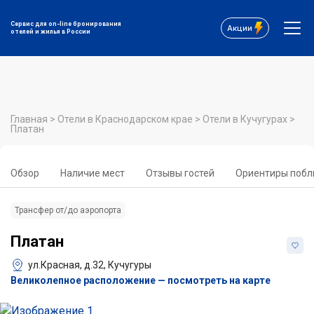
Сервис для on-line бронирования
Акции
отелей и жилья в России
Главная
>
Отели в Краснодарском крае
>
Отели в Кучугурах
>
Платан
Обзор
Наличие мест
Отзывы гостей
Ориентиры побл
Трансфер от/до аэропорта
Платан
ул.Красная, д.32, Кучугуры
Великолепное расположение — посмотреть на карте