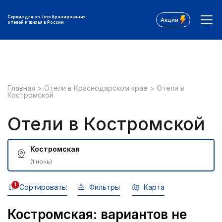
Сервис для on-line бронирования
Акции
отелей и жилья в России
Главная
>
Отели в Краснодарском крае
>
Отели в
Костромской
Отели в Костромской
Костромская
(1 ночь)
1
Сортировать:
Фильтры
Карта
Костромская: вариантов не
Все фильтры: