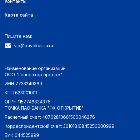
Контакты
без звезд
0
Карта сайта
Оценка по отзывам:
Отлично: 9+
0
Пишите нам:
Очень хорошо: 8+
0
vip@travelrussia.ru
Хорошо: 7+
0
Неплохо: 6+
0
Плохо: 5+
0
Наименование организации:
ООО "Генератор продаж"
ИНН 7733249369
КПП 623001001
ОГРН 1157746834376
ТОЧКА ПАО БАНКА "ФК ОТКРЫТИЕ"
Расчетный счет: 40702810601500046276
Корреспондентский счет: 30101810845250000999
БИК 044525999