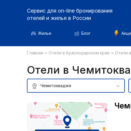
Сервис для on-line бронирования
отелей и жилья в России
Жилье
Блог
Акци
Главная
>
Отели в Краснодарском крае
>
Отели 
Отели в Чемитокв
Чем