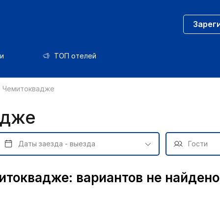
Зарег
и
ТОП отелей
в Чемитоквадже
адже
итоквадже: вариантов не найдено