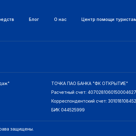
редств
Блог
О нас
Центр помощи туриста
даж"
ТОЧКА ПАО БАНКА "ФК ОТКРЫТИЕ"
Расчетный счет: 407028106015000462
Корреспондентский счет: 3010181084
БИК 044525999
права защищены.