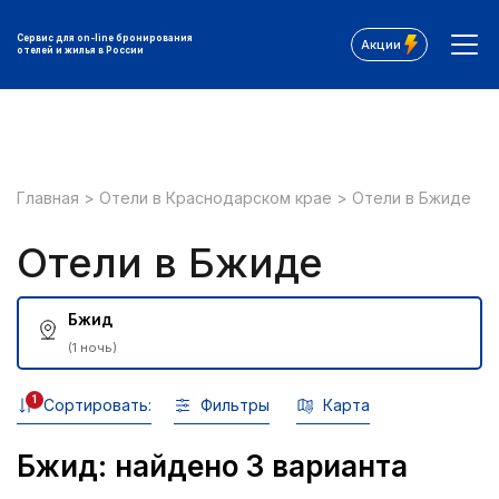
Сервис для on-line бронирования
Акции
отелей и жилья в России
Главная
>
Отели в Краснодарском крае
>
Отели в Бжиде
Отели в Бжиде
Бжид
(1 ночь)
1
Сортировать:
Фильтры
Карта
Бжид: найдено 3 варианта
Все фильтры: