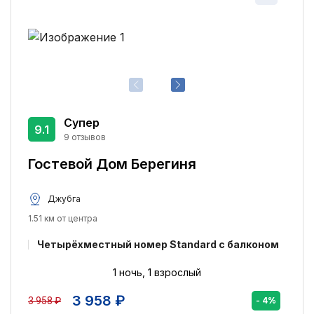
Курение разрешено
2
Бесплатный Wi-Fi
2
Бассейн
1
Бассейн с подогревом
1
Открытый бассейн
1
Супер
9.1
Размещение с домашними животными
1
9 отзывов
Сувенирный магазин
1
Гостевой Дом Берегиня
Пляж:
Джубга
Возле моря
1
1.51 км от центра
Четырёхместный номер Standard с балконом
1 ночь, 1 взрослый
3 958 ₽
3 958 ₽
- 4%