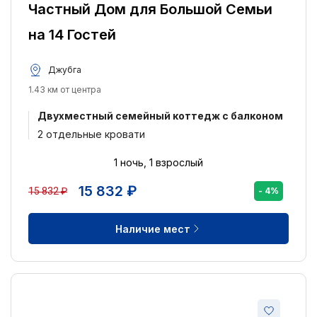
Частный Дом для Большой Семьи
Отдельные кровати
1
на 14 Гостей
Питание:
Джубга
Питание не включено
3
1.43 км от центра
Удобства:
Двухместный семейный коттедж с балконом
Места для курения
3
2 отдельные кровати
Отель для некурящих
3
1 ночь, 1 взрослый
Стиральная машина
3
15 832 ₽
15 832 ₽
- 4%
Круглосуточная стойка регистрации
2
Кондиционер
2
Наличие мест
Ранняя регистрация заезда
2
Доступ в интернет
2
Парковка
2
Поздняя регистрация выезда
2