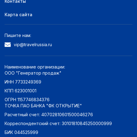
Контакты
без звезд
0
Карта сайта
Оценка по отзывам:
Отлично: 9+
0
Пишите нам:
Очень хорошо: 8+
0
vip@travelrussia.ru
Хорошо: 7+
0
Неплохо: 6+
0
Плохо: 5+
0
Наименование организации:
ООО "Генератор продаж"
ИНН 7733249369
КПП 623001001
ОГРН 1157746834376
ТОЧКА ПАО БАНКА "ФК ОТКРЫТИЕ"
Расчетный счет: 40702810601500046276
Корреспондентский счет: 30101810845250000999
БИК 044525999