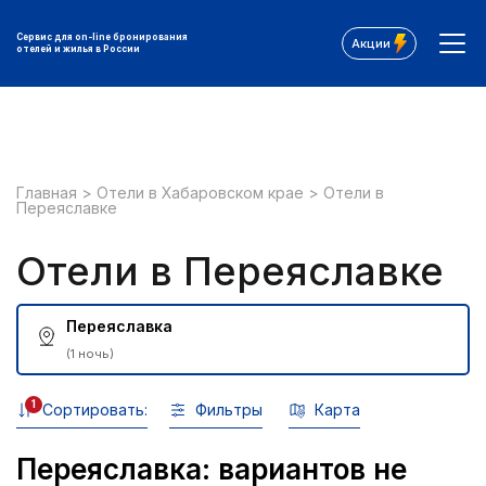
Сервис для on-line бронирования
Акции
отелей и жилья в России
Главная
>
Отели в Хабаровском крае
>
Отели в
Переяславке
Отели в Переяславке
Переяславка
(1 ночь)
1
Сортировать:
Фильтры
Карта
Переяславка: вариантов не
Все фильтры: