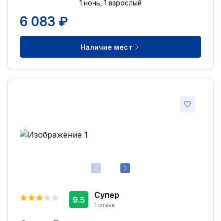
Ускоренная регистрация заезда
1 ночь, 1 взрослый
5
6 083 ₽
Сувенирный магазин
5
Бассейн
4
Наличие мест
Крытый бассейн
4
Сад
2
Бассейн с подогревом
2
Курение разрешено
2
Супер
9.5
1 отзыв