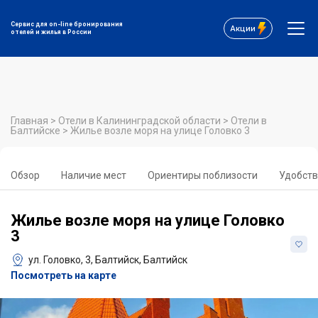
Сервис для on-line бронирования
Акции
отелей и жилья в России
Главная
>
Отели в Калининградской области
>
Отели в
Балтийске
>
Жилье возле моря на улице Головко 3
Обзор
Наличие мест
Ориентиры поблизости
Удобств
Жилье возле моря на улице Головко
3
ул. Головко, 3, Балтийск, Балтийск
Посмотреть на карте