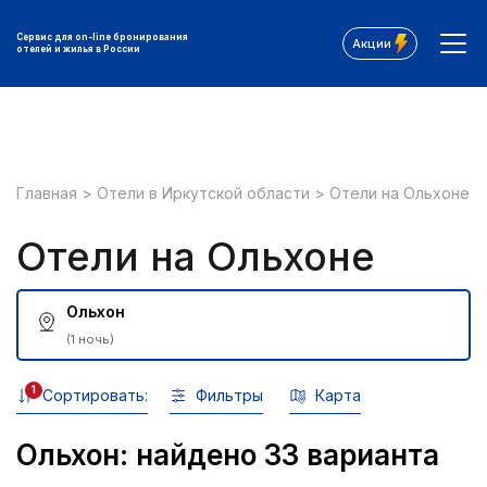
Сервис для on-line бронирования
Акции
отелей и жилья в России
Главная
>
Отели в Иркутской области
>
Отели на Ольхоне
Отели на Ольхоне
Ольхон
(1 ночь)
1
Сортировать:
Фильтры
Карта
Ольхон: найдено 33 варианта
Все фильтры: