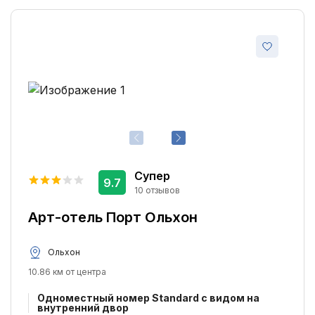
Тип размещения:
Очистить фильтр
Отели
22
Гостевые дома
6
Найти
Кемпинги
5
Оплата и бронирование:
Оплата сейчас
31
Оплата на месте
11
Супер
9.7
Для бронирования не нужна карта
33
10 отзывов
Оплата на месте, для бронирования нужна
6
Арт-отель Порт Ольхон
карта
Есть бесплатная отмена
18
Ольхон
10.86 км от центра
Количество звёзд:
Одноместный номер Standard с видом на
5 звезд
0
внутренний двор